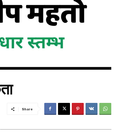
कता
Share