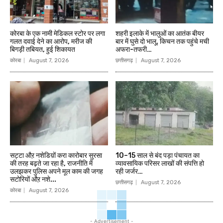
कोरबा के एक नामी मेडिकल स्टोर पर लगा
शहरी इलाके में भालुओं का आतंक बीयर
गलत दवाई देने का आरोप, मरीज की
बार में घुसे दो भालू, किचन तक पहुंचे मची
बिगड़ी तबियत, हुई शिकायत
अफरा-तफरी…
कोरबा
August 7, 2026
छत्तीसगढ़
August 7, 2026
सट्टा औऱ नशेडिय़ों करा कारोबार सुरसा
10–15 साल से बंद पड़ा पंचायत का
की तरह बढ़ते जा रहा है, राजनीति में
व्यावसायिक परिसर लाखों की संपत्ति हो
उलझकर पुलिस अपने मूल काम की जगह
रही जर्जर…
सटोरियों औऱ नशे...
छत्तीसगढ़
August 7, 2026
कोरबा
August 7, 2026
- Advertisement -