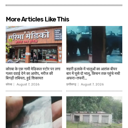
More Articles Like This
कोरबा के एक नामी मेडिकल स्टोर पर लगा
शहरी इलाके में भालुओं का आतंक बीयर
गलत दवाई देने का आरोप, मरीज की
बार में घुसे दो भालू, किचन तक पहुंचे मची
बिगड़ी तबियत, हुई शिकायत
अफरा-तफरी…
कोरबा
August 7, 2026
छत्तीसगढ़
August 7, 2026