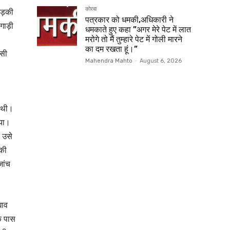
कोरबा
लड़की
पत्रकार को धमकी,अधिकारी ने
गाड़ी
धमकाते हुए कहा ”अगर मेरे पेट में लात
मरोगे तो मैं तुम्हारे पेट में गोली मारने
का दम रखता हूं।”
लसी
Mahendra Mahto
-
August 6, 2026
ी थी।
िया।
 उसे
की
जांच
घाव
े पास