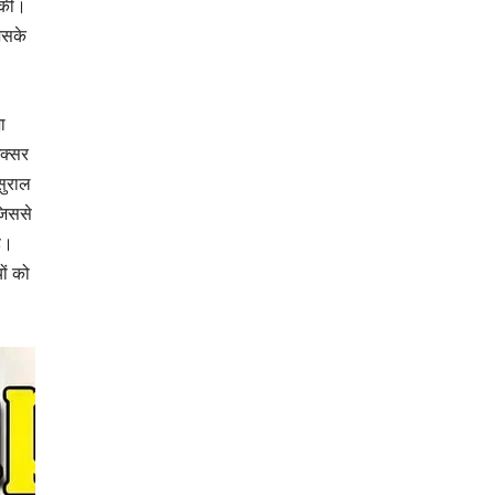
 की।
िसके
ा
अक्सर
सुराल
जिससे
ै।
ों को