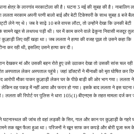
ना क्षेत्र के लारगांव मरकाटोला की है। घटना 3 मई की सुबह की है। नाबालिग 
ता ललता मरकाम अपनी पत्नी बालो बाई और बेटी टिकेश्वरी के साथ सुबह 8 बजे बैल
ं गिट्टी लेने गए थे। जब वे साढ़े 10 बजे वापस लौटा, तो उन्होंने देखा कि उनकी बेटी
े के सामने खून से लथपथ पड़ी थी। घर में काम करने वाले ढेकुना निवासी मजदूर तु
 कुल्हाड़ी लिए वहीं खड़ा था। जब ललता ने हत्या की वजह पूछा तो उसने कहा कि
-टोना कर रही थी, इसलिए उसने हत्या कर दी।
ूलुहान देखकर मां और उसकी बहन रोते हुए उसे उठाकर देखा तो उसकी सांस चल रह
रंत अस्पताल लेकर अस्पताल पहुंचे। जहां डॉक्टरों ने मीनाक्षी को मृत घोषित कर द
बाद आरोपी मौका पाकर कुल्हाड़ी लेकर घर के पीछे बाड़ी की ओर भाग गया। ललता ने
 लेकिन वह पकड़ में नहीं आया और फरार हो गया। इसके बाद ललता ने इस घटना 
। ललता की रिपोर्ट पर पुलिस ने धारा 103(1) बीएनएस के तहत मामला दर्ज कर 
 ने घटनास्थल की जांच तो वहां लड़की के सिर, गाल और कान पर कुल्हाड़ी के गहरे 
सामने तक खून फैला हुआ था। परिजनों ने खून साफ कर कपड़े और बोरी पूजा रूम क