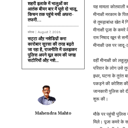
शहरी इलाके में भालुओं का
यह मामला कोतवाली था
आतंक बीयर बार में घुसे दो भालू,
किचन तक पहुंचे मची अफरा-
मीनाक्षी मरकाम के पि
तफरी…
से तुमड़ाबांधा खेत मे
मीनाक्षी पूजा के कमर
कोरबा
August 7, 2026
राम निषाद खून से सनी
सट्टा औऱ नशेडिय़ों करा
कारोबार सुरसा की तरह बढ़ते
मीनाक्षी उस पर जादू
जा रहा है, राजनीति में उलझकर
पुलिस अपने मूल काम की जगह
सटोरियों औऱ नशे...
वहीं मीनाक्षी को लह
परिवार के लोग उसे तु
इधर, घटना के तुरंत 
पकड़ने की कोशिश की
जानकारी पुलिस को दी
शुरू की।
Mahendra Mahto
मौके पर पहुंची पुलिस
मिले। पूजा कमरे के 