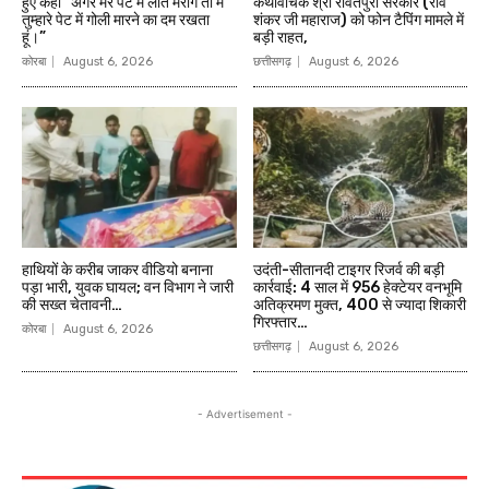
हुए कहा ”अगर मेरे पेट में लात मरोगे तो मैं
कथावाचक श्री रावतपुरा सरकार (रवि
तुम्हारे पेट में गोली मारने का दम रखता
शंकर जी महाराज) को फोन टैपिंग मामले में
हूं।”
बड़ी राहत,
कोरबा
August 6, 2026
छत्तीसगढ़
August 6, 2026
हाथियों के करीब जाकर वीडियो बनाना
उदंती-सीतानदी टाइगर रिजर्व की बड़ी
पड़ा भारी, युवक घायल; वन विभाग ने जारी
कार्रवाई: 4 साल में 956 हेक्टेयर वनभूमि
की सख्त चेतावनी…
अतिक्रमण मुक्त, 400 से ज्यादा शिकारी
गिरफ्तार…
कोरबा
August 6, 2026
छत्तीसगढ़
August 6, 2026
- Advertisement -