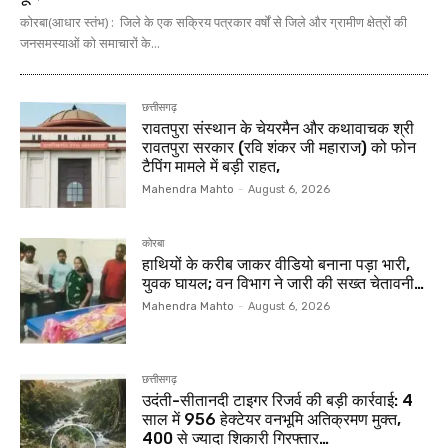
कोरबा(आधार स्तंभ) : जिले के एक सक्रिय पत्रकार वर्षों से जिले और ग्रामीण क्षेत्रों की
जनसमस्याओं को समाचारों के...
छत्तीसगढ़
रावतपुरा संस्थान के चेयरमैन और कथावाचक श्री
रावतपुरा सरकार (रवि शंकर जी महाराज) को फोन
टैपिंग मामले में बड़ी राहत,
Mahendra Mahto
-
August 6, 2026
कोरबा
हाथियों के करीब जाकर वीडियो बनाना पड़ा भारी,
युवक घायल; वन विभाग ने जारी की सख्त चेतावनी…
Mahendra Mahto
-
August 6, 2026
छत्तीसगढ़
उदंती-सीतानदी टाइगर रिजर्व की बड़ी कार्रवाई: 4
साल में 956 हेक्टेयर वनभूमि अतिक्रमण मुक्त,
400 से ज्यादा शिकारी गिरफ्तार…