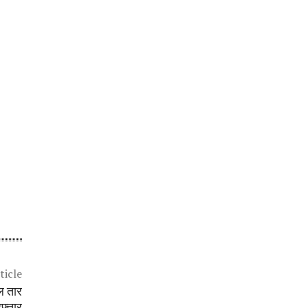
ticle
ल तार
फ्तार