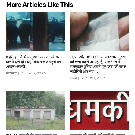
More Articles Like This
शहरी इलाके में भालुओं का आतंक बीयर
सट्टा औऱ नशेडिय़ों करा कारोबार सुरसा
बार में घुसे दो भालू, किचन तक पहुंचे मची
की तरह बढ़ते जा रहा है, राजनीति में
अफरा-तफरी…
उलझकर पुलिस अपने मूल काम की जगह
सटोरियों औऱ नशे...
छत्तीसगढ़
August 7, 2026
कोरबा
August 7, 2026