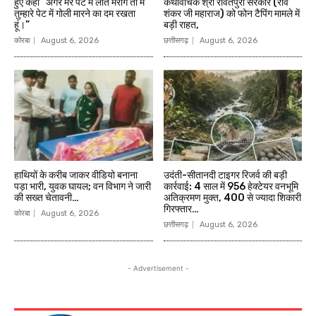
हुए कहा ”अगर मेरे पेट में लात मरोगे तो मैं
कथावाचक श्री रावतपुरा सरकार (रवि
तुम्हारे पेट में गोली मारने का दम रखता
शंकर जी महाराज) को फोन टैपिंग मामले में
हूं।”
बड़ी राहत,
कोरबा
August 6, 2026
छत्तीसगढ़
August 6, 2026
हाथियों के करीब जाकर वीडियो बनाना
उदंती-सीतानदी टाइगर रिजर्व की बड़ी
पड़ा भारी, युवक घायल; वन विभाग ने जारी
कार्रवाई: 4 साल में 956 हेक्टेयर वनभूमि
की सख्त चेतावनी…
अतिक्रमण मुक्त, 400 से ज्यादा शिकारी
गिरफ्तार…
कोरबा
August 6, 2026
छत्तीसगढ़
August 6, 2026
- Advertisement -