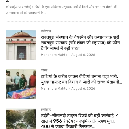
कोरबा(आधार स्तंभ) : जिले के एक सक्रिय पत्रकार वर्षों से जिले और ग्रामीण क्षेत्रों की
जनसमस्याओं को समाचारों के...
छत्तीसगढ़
रावतपुरा संस्थान के चेयरमैन और कथावाचक श्री
रावतपुरा सरकार (रवि शंकर जी महाराज) को फोन
टैपिंग मामले में बड़ी राहत,
Mahendra Mahto
-
August 6, 2026
कोरबा
हाथियों के करीब जाकर वीडियो बनाना पड़ा भारी,
युवक घायल; वन विभाग ने जारी की सख्त चेतावनी…
Mahendra Mahto
-
August 6, 2026
छत्तीसगढ़
उदंती-सीतानदी टाइगर रिजर्व की बड़ी कार्रवाई: 4
साल में 956 हेक्टेयर वनभूमि अतिक्रमण मुक्त,
400 से ज्यादा शिकारी गिरफ्तार…