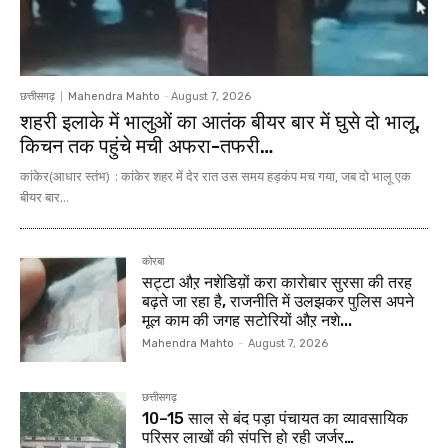
छत्तीसगढ़
Mahendra Mahto
-
August 7, 2026
शहरी इलाके में भालुओं का आतंक बीयर बार में घुसे दो भालू,
किचन तक पहुंचे मची अफरा-तफरी…
कांकेर(आधार स्तंभ) : कांकेर शहर में देर रात उस समय हड़कंप मच गया, जब दो भालू एक
बीयर बार...
कोरबा
सट्टा औऱ नशेडिय़ों करा कारोबार सुरसा की तरह
बढ़ते जा रहा है, राजनीति में उलझकर पुलिस अपने
मूल काम की जगह सटोरियों औऱ नशे...
Mahendra Mahto
-
August 7, 2026
छत्तीसगढ़
10–15 साल से बंद पड़ा पंचायत का व्यावसायिक
परिसर लाखों की संपत्ति हो रही जर्जर…