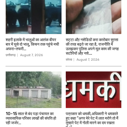
शहरी इलाके में भालुओं का आतंक बीयर
सट्टा औऱ नशेडिय़ों करा कारोबार सुरसा
बार में घुसे दो भालू, किचन तक पहुंचे मची
की तरह बढ़ते जा रहा है, राजनीति में
अफरा-तफरी…
उलझकर पुलिस अपने मूल काम की जगह
सटोरियों औऱ नशे...
छत्तीसगढ़
August 7, 2026
कोरबा
August 7, 2026
10–15 साल से बंद पड़ा पंचायत का
पत्रकार को धमकी,अधिकारी ने धमकाते
व्यावसायिक परिसर लाखों की संपत्ति हो
हुए कहा ”अगर मेरे पेट में लात मरोगे तो मैं
रही जर्जर…
तुम्हारे पेट में गोली मारने का दम रखता