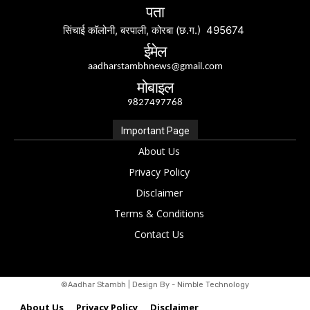
पता
सिंचाई कॉलोनी, बरपाली, कोरबा (छ.ग.) 495674
ईमेल
aadharstambhnews@gmail.com
मोबाइल
9827497768
Important Page
About Us
Privacy Policy
Disclaimer
Terms & Conditions
Contact Us
©Aadhar Stambh | Design By - Nimble Technology
About Us
Privacy Policy
Disclaimer