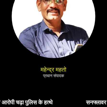
महेन्द्र महतो
प्रधान संपादक
े
सनफ्लावर ऑयल का सैंपल लैब टेस्ट म