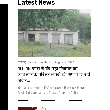
Latest News
छत्तीसगढ़
Mahendra Mahto
-
August 7, 2026
10–15 साल से बंद पड़ा पंचायत का
व्यावसायिक परिसर लाखों की संपत्ति हो रही
जर्जर…
खैरागढ़,(आधार स्तंभ) : जिले के छुईखदान विकासखंड के ग्राम
घिरघोली में पंचायत द्वारा लाखों रुपये की लागत से निर्मित...
कोरबा