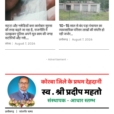
सट्टा औऱ नशेडिय़ों करा कारोबार सुरसा
10–15 साल से बंद पड़ा पंचायत का
की तरह बढ़ते जा रहा है, राजनीति में
व्यावसायिक परिसर लाखों की संपत्ति हो
उलझकर पुलिस अपने मूल काम की जगह
रही जर्जर…
सटोरियों औऱ नशे...
छत्तीसगढ़
August 7, 2026
कोरबा
August 7, 2026
- Advertisement -