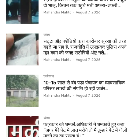
दो भालू, किचन तक पहुंचे मची अफरा-तफरी…
Mahendra Mahto
-
August 7, 2026
कोरबा
सट्टा औऱ नशेडिय़ों करा कारोबार सुरसा की तरह
बढ़ते जा रहा है, राजनीति में उलझकर पुलिस अपने
मूल काम की जगह सटोरियों औऱ नशे...
Mahendra Mahto
-
August 7, 2026
छत्तीसगढ़
10–15 साल से बंद पड़ा पंचायत का व्यावसायिक
परिसर लाखों की संपत्ति हो रही जर्जर…
Mahendra Mahto
-
August 7, 2026
कोरबा
पत्रकार को धमकी,अधिकारी ने धमकाते हुए कहा
”अगर मेरे पेट में लात मरोगे तो मैं तुम्हारे पेट में गोली
मारने का दम रखता हूं।”