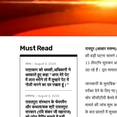
Must Read
रायपुर (आधार स्तम्भ)
की बड़ी घटना सामने आ
15 लैपटॉप चुराकर आस
कोरबा
August 6, 2026
पत्रकार को धमकी,अधिकारी ने
उठ रहे हैं। पूरा मामला
धमकाते हुए कहा ”अगर मेरे पेट
में लात मरोगे तो मैं तुम्हारे पेट में
जानकारी के मुताबिक 
गोली मारने का दम रखता हूं।”
परीक्षा देने के लिए 
छत्तीसगढ़
August 6, 2026
चोर सीसीटीवी कैमरे म
रावतपुरा संस्थान के चेयरमैन
मामले की जांच शुरू 
और कथावाचक श्री रावतपुरा
सरकार (रवि शंकर जी महाराज)
के बाद छात्रों में सुर
को फोन टैपिंग मामले में बड़ी