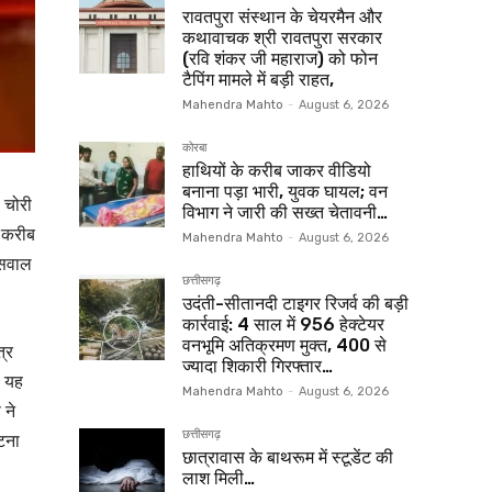
रावतपुरा संस्थान के चेयरमैन और
कथावाचक श्री रावतपुरा सरकार
(रवि शंकर जी महाराज) को फोन
टैपिंग मामले में बड़ी राहत,
Mahendra Mahto
-
August 6, 2026
कोरबा
हाथियों के करीब जाकर वीडियो
बनाना पड़ा भारी, युवक घायल; वन
ी चोरी
विभाग ने जारी की सख्त चेतावनी…
द करीब
Mahendra Mahto
-
August 6, 2026
 सवाल
छत्तीसगढ़
उदंती-सीतानदी टाइगर रिजर्व की बड़ी
कार्रवाई: 4 साल में 956 हेक्टेयर
वनभूमि अतिक्रमण मुक्त, 400 से
्र
ज्यादा शिकारी गिरफ्तार…
। यह
Mahendra Mahto
-
August 6, 2026
 ने
छत्तीसगढ़
टना
छात्रावास के बाथरूम में स्टूडेंट की
लाश मिली…