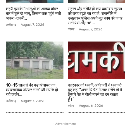
शहरी इलाके में भालुओं का आतंक बीयर
सट्टा औऱ नशेडिय़ों करा कारोबार सुरसा
बार में घुसे दो भालू, किचन तक पहुंचे मची
की तरह बढ़ते जा रहा है, राजनीति में
अफरा-तफरी…
उलझकर पुलिस अपने मूल काम की जगह
सटोरियों औऱ नशे...
छत्तीसगढ़
August 7, 2026
कोरबा
August 7, 2026
10–15 साल से बंद पड़ा पंचायत का
पत्रकार को धमकी,अधिकारी ने धमकाते
व्यावसायिक परिसर लाखों की संपत्ति हो
हुए कहा ”अगर मेरे पेट में लात मरोगे तो मैं
रही जर्जर…
तुम्हारे पेट में गोली मारने का दम रखता
हूं।”
छत्तीसगढ़
August 7, 2026
कोरबा
August 6, 2026
- Advertisement -