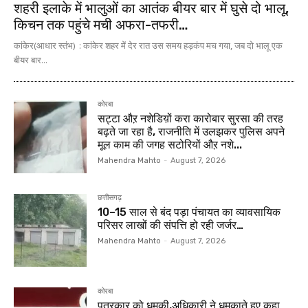
शहरी इलाके में भालुओं का आतंक बीयर बार में घुसे दो भालू,
किचन तक पहुंचे मची अफरा-तफरी…
कांकेर(आधार स्तंभ) : कांकेर शहर में देर रात उस समय हड़कंप मच गया, जब दो भालू एक
बीयर बार...
कोरबा
सट्टा औऱ नशेडिय़ों करा कारोबार सुरसा की तरह
बढ़ते जा रहा है, राजनीति में उलझकर पुलिस अपने
मूल काम की जगह सटोरियों औऱ नशे...
Mahendra Mahto
-
August 7, 2026
छत्तीसगढ़
10–15 साल से बंद पड़ा पंचायत का व्यावसायिक
परिसर लाखों की संपत्ति हो रही जर्जर…
Mahendra Mahto
-
August 7, 2026
कोरबा
पत्रकार को धमकी,अधिकारी ने धमकाते हुए कहा