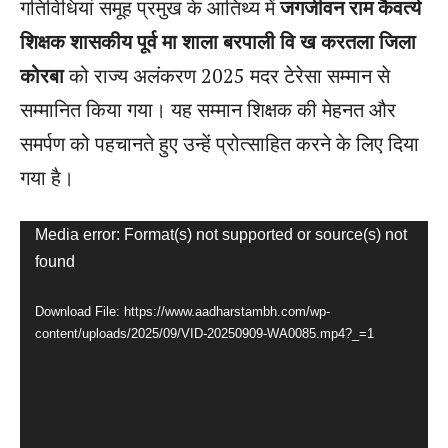
गतिविधियां समूह प्रमुख के आतिथ्य में
जगजीवन राम कैवर्त्य
शिक्षक शासकीय पूर्व मा शाला बरपाली वि ख करतला जिला
कोरबा
को राज्य अलंकरण 2025 मदर टेरेसा सम्मान से
सम्मानित किया गया। यह सम्मान शिक्षक की मेहनत और
समर्पण को पहचानते हुए उन्हें प्रोत्साहित करने के लिए दिया
गया है।
V
Media error: Format(s) not supported or source(s) not
found
i
d
Download File: https://www.aadharstambh.com/wp-
e
content/uploads/2025/09/VID-20250909-WA0085.mp4?_=1
o
P
l