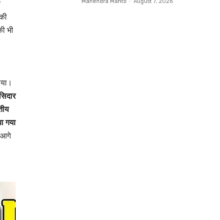
े
Mahendra Mahto
-
August 7, 2026
नकी
की भी
़ाया।
सिदार
तीय
ा गया
 आगे