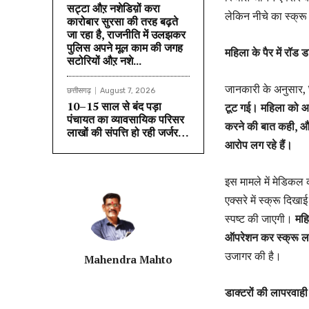
सट्टा औऱ नशेडिय़ों करा
लेकिन नीचे का स्क्रू
कारोबार सुरसा की तरह बढ़ते
जा रहा है, राजनीति में उलझकर
पुलिस अपने मूल काम की जगह
महिला के पैर में रॉड 
सटोरियों औऱ नशे...
जानकारी के अनुसार,
छत्तीसगढ़
August 7, 2026
10–15 साल से बंद पड़ा
टूट गई। महिला को आन
पंचायत का व्यावसायिक परिसर
करने की बात कही, और
लाखों की संपत्ति हो रही जर्जर…
आरोप लग रहे हैं।
इस मामले में मेडिकल
एक्सरे में स्क्रू दिख
स्पष्ट की जाएगी।
महि
ऑपरेशन कर स्क्रू ल
उजागर की है।
Mahendra Mahto
डाक्टरों की लापरवाह