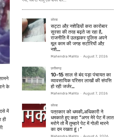
गया, जब दो भालू एक बीयर बार...
कोरबा
सट्टा औऱ नशेडिय़ों करा कारोबार
सुरसा की तरह बढ़ते जा रहा है,
राजनीति में उलझकर पुलिस अपने
मूल काम की जगह सटोरियों औऱ
नशे...
Mahendra Mahto
-
August 7, 2026
छत्तीसगढ़
10–15 साल से बंद पड़ा पंचायत का
सामने
व्यावसायिक परिसर लाखों की संपत्ति
ाने के
हो रही जर्जर…
Mahendra Mahto
-
August 7, 2026
कोरबा
े में
पत्रकार को धमकी,अधिकारी ने
धमकाते हुए कहा ”अगर मेरे पेट में लात
ा ही
मरोगे तो मैं तुम्हारे पेट में गोली मारने
की
का दम रखता हूं।”
Mahendra Mahto
-
August 6, 2026