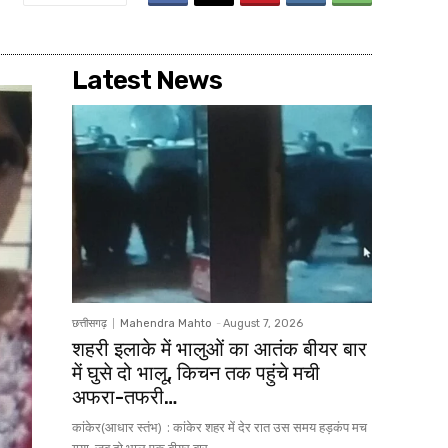
Latest News
छत्तीसगढ़
Mahendra Mahto
-
August 7, 2026
शहरी इलाके में भालुओं का आतंक बीयर बार
में घुसे दो भालू, किचन तक पहुंचे मची
अफरा-तफरी…
कांकेर(आधार स्तंभ) : कांकेर शहर में देर रात उस समय हड़कंप मच