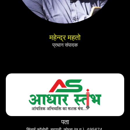
महेन्द्र महतो
प्रधान संपादक
पता
सिंचाई कॉलोनी, बरपाली, कोरबा (छ.ग.) 495674