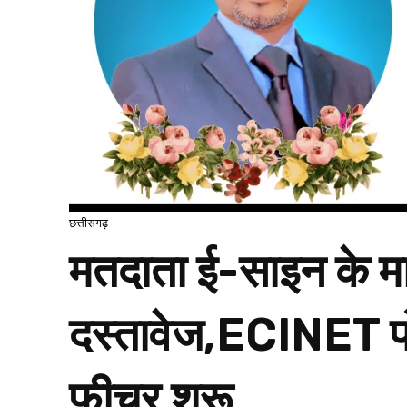
छत्तीसगढ़
मतदाता ई-साइन के मा
दस्तावेज,ECINET 
फीचर शुरू