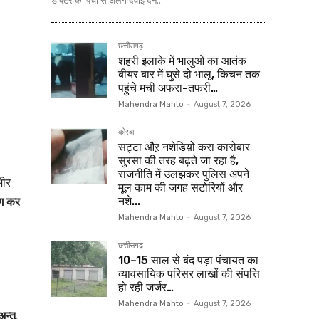
डॉक्टर की पर्ची से अलग दवाई देने...
छत्तीसगढ़
शहरी इलाके में भालुओं का आतंक
बीयर बार में घुसे दो भालू, किचन तक
पहुंचे मची अफरा-तफरी…
Mahendra Mahto
-
August 7, 2026
कोरबा
सट्टा औऱ नशेडिय़ों करा कारोबार
सुरसा की तरह बढ़ते जा रहा है,
राजनीति में उलझकर पुलिस अपने
भीर
मूल काम की जगह सटोरियों औऱ
ोग कर
नशे...
Mahendra Mahto
-
August 7, 2026
छत्तीसगढ़
10–15 साल से बंद पड़ा पंचायत का
व्यावसायिक परिसर लाखों की संपत्ति
हो रही जर्जर…
Mahendra Mahto
-
August 7, 2026
न्तू