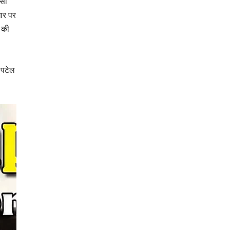
ासी
धार पर
 की
 पटेल