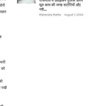
राजनीति में उलझकर पुलिस अपने
चोरी
मूल काम की जगह सटोरियों औऱ
नशे...
 तहत
Mahendra Mahto
-
August 7, 2026
के
रभारी
ं को
की
र रखी