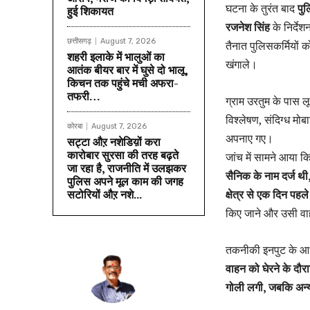
घटना के तुरंत बाद
पु
हुई शिकायत
रजनेश सिंह
के निर्दे
छत्तीसगढ़
August 7, 2026
तैनात पुलिसकर्मियों 
शहरी इलाके में भालुओं का
खंगाले।
आतंक बीयर बार में घुसे दो भालू,
किचन तक पहुंचे मची अफरा-
तफरी…
ग्राम उरतुम के पास 
विश्लेषण, संदिग्ध मो
कोरबा
August 7, 2026
अपनाए गए।
सट्टा औऱ नशेडिय़ों करा
कारोबार सुरसा की तरह बढ़ते
जांच में सामने आया क
जा रहा है, राजनीति में उलझकर
सैनिक के नाम दर्ज थ
पुलिस अपने मूल काम की जगह
सटोरियों औऱ नशे...
क्षेत्र से एक दिन पह
किए जाने और उसी वाहन
तकनीकी इनपुट के आ
वाहन को घेरने के दौरा
गोली लगी, जबकि अन्