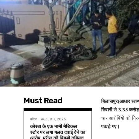
Must Read
बिलासपुर(आधार स्तम्
तिवारी
से
3.35 करोड
चार आरोपियों को गिर
कोरबा
August 7, 2026
कोरबा के एक नामी मेडिकल
पकड़े गए।
स्टोर पर लगा गलत दवाई देने का
आरोप, मरीज की बिगड़ी तबियत,