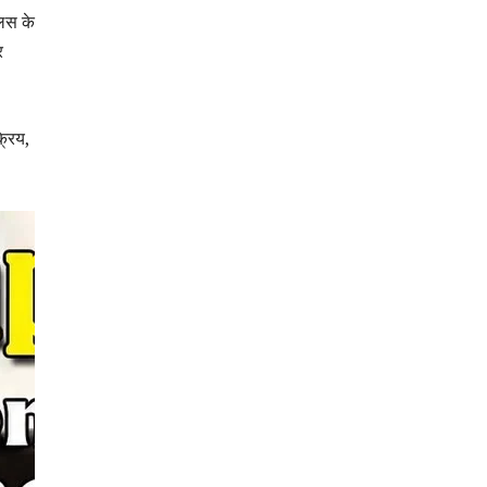
िस के
र
्रिय,