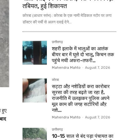
तबियत, हुई शिकायत
कोरबा (आधार स्तंभ) : कोरबा के एक नामी मेडिकल स्टोर पर लगा
डॉक्टर की पर्ची से अलग दवाई देने...
छत्तीसगढ़
शहरी इलाके में भालुओं का आतंक
बीयर बार में घुसे दो भालू, किचन तक
पहुंचे मची अफरा-तफरी…
Mahendra Mahto
-
August 7, 2026
कोरबा
सट्टा औऱ नशेडिय़ों करा कारोबार
सुरसा की तरह बढ़ते जा रहा है,
राजनीति में उलझकर पुलिस अपने
मूल काम की जगह सटोरियों औऱ
 हुए
नशे...
 बाद
Mahendra Mahto
-
August 7, 2026
छत्तीसगढ़
10–15 साल से बंद पड़ा पंचायत का