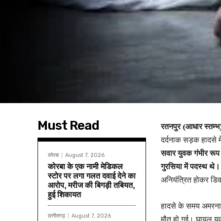
Must Read
रतनपुर (आधार स्तम्भ
दर्दनाक सड़क हादसे म
सवार युवक गंभीर रूप
कोरबा
August 7, 2026
कोरबा के एक नामी मेडिकल
गुरसिया में पदस्थ थे।
स्टोर पर लगा गलत दवाई देने का
अनियंत्रित होकर डि
आरोप, मरीज की बिगड़ी तबियत,
हुई शिकायत
हादसे के समय अमरनाथ
छत्तीसगढ़
August 7, 2026
मौत हो गई। घायल युव