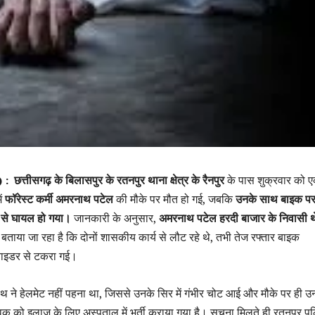
) :
छत्तीसगढ़ के बिलासपुर के रतनपुर थाना क्षेत्र के रैनपुर
के पास शुक्रवार को 
ें
फॉरेस्ट कर्मी अमरनाथ पटेल
की मौके पर मौत हो गई, जबकि
उनके साथ बाइक प
 से घायल हो गया।
जानकारी के अनुसार,
अमरनाथ पटेल हरदी बाजार के निवासी 
बताया जा रहा है कि दोनों शासकीय कार्य से लौट रहे थे, तभी तेज रफ्तार बाइक
वाइडर से टकरा गई।
 ने हेलमेट नहीं पहना था, जिससे उनके सिर में गंभीर चोट आई और मौके पर ही 
क को इलाज के लिए अस्पताल में भर्ती कराया गया है। सूचना मिलते ही रतनपुर प