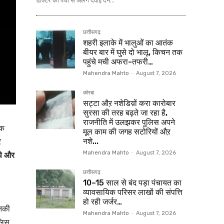
डॉक्टर की पर्ची से अलग दवाई देने...
छत्तीसगढ़
शहरी इलाके में भालुओं का आतंक
बीयर बार में घुसे दो भालू, किचन तक
पहुंचे मची अफरा-तफरी…
Mahendra Mahto
-
August 7, 2026
कोरबा
सट्टा औऱ नशेडिय़ों करा कारोबार
सुरसा की तरह बढ़ते जा रहा है,
राजनीति में उलझकर पुलिस अपने
एक
मूल काम की जगह सटोरियों औऱ
र
नशे...
थे और
Mahendra Mahto
-
August 7, 2026
छत्तीसगढ़
10–15 साल से बंद पड़ा पंचायत का
व्यावसायिक परिसर लाखों की संपत्ति
हो रही जर्जर…
उनकी
Mahendra Mahto
-
August 7, 2026
ुलिस