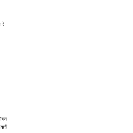
 दे
 शोषण
दारी