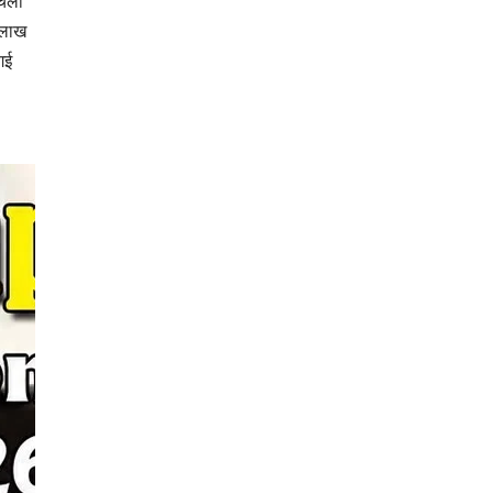
 चला
 लाख
गई