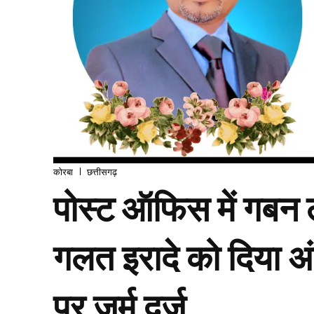
कोरबा
छत्तीसगढ़
पोस्ट ऑफिस में गबन ल
गलत इरादे को दिया 
पर जुर्म दर्ज