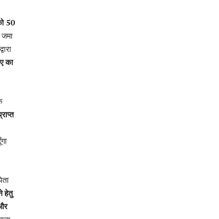
को 50
ो जमा
वारा
ए का
क
राप्त
ँगा
पिता
 हेतु
 और