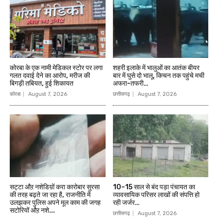
कोरबा के एक नामी मेडिकल स्टोर पर लगा
शहरी इलाके में भालुओं का आतंक बीयर
गलत दवाई देने का आरोप, मरीज की
बार में घुसे दो भालू, किचन तक पहुंचे मची
बिगड़ी तबियत, हुई शिकायत
अफरा-तफरी…
कोरबा
August 7, 2026
छत्तीसगढ़
August 7, 2026
सट्टा औऱ नशेडिय़ों करा कारोबार सुरसा
10–15 साल से बंद पड़ा पंचायत का
की तरह बढ़ते जा रहा है, राजनीति में
व्यावसायिक परिसर लाखों की संपत्ति हो
उलझकर पुलिस अपने मूल काम की जगह
रही जर्जर…
सटोरियों औऱ नशे...
छत्तीसगढ़
August 7, 2026