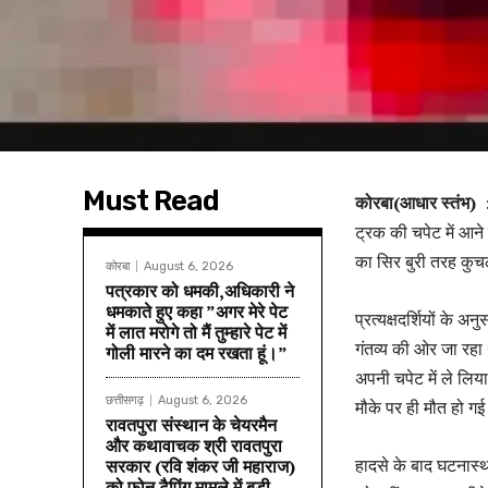
Must Read
कोरबा(आधार स्तंभ) 
ट्रक की चपेट में आन
का सिर बुरी तरह कु
कोरबा
August 6, 2026
पत्रकार को धमकी,अधिकारी ने
धमकाते हुए कहा ”अगर मेरे पेट
प्रत्यक्षदर्शियों के अन
में लात मरोगे तो मैं तुम्हारे पेट में
गंतव्य की ओर जा रह
गोली मारने का दम रखता हूं।”
अपनी चपेट में ले लि
छत्तीसगढ़
August 6, 2026
मौके पर ही मौत हो ग
रावतपुरा संस्थान के चेयरमैन
और कथावाचक श्री रावतपुरा
हादसे के बाद घटनास्थ
सरकार (रवि शंकर जी महाराज)
को फोन टैपिंग मामले में बड़ी