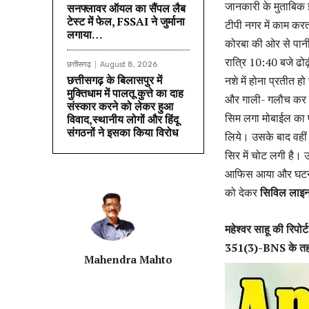
जानकारी के मुताबिक
सनफ्लावर ऑयल का सैंपल लैब
टेस्ट में फेल, FSSAI ने जुर्माना
टीपी नगर में काम करत
लगाया…
कोरबा की ओर से पान
रात्रि 10:40 बजे ढोढ़
छत्तीसगढ़
August 8, 2026
छत्तीसगढ़ के बिलासपुर में
नशे में होना प्रतीत ह
मुक्तिधाम में पालतू कुत्ते का दाह
और गाली- गलौच कर जा
संस्कार करने को लेकर हुआ
सिम लगा मोबाईल का प
विवाद,स्थानीय लोगों और हिंदू
संगठनों ने इसका किया विरोध
लिये। उसके बाद वहीं
सिर में चोट लगी है। 
आफिस आया और घटना के
को देकर
सिविल लाइन थ
महेश्‍वर साहू की रिप
351(3)-BNS के तहत 
Mahendra Mahto