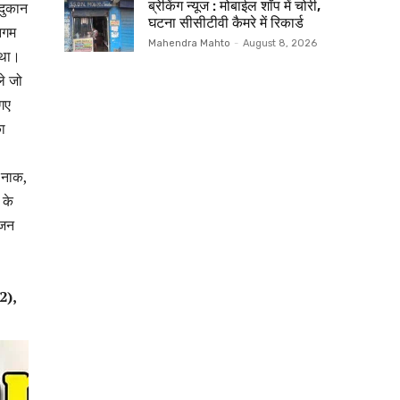
ब्रेकिंग न्यूज : मोबाईल शॉप में चोरी,
दुकान
घटना सीसीटीवी कैमरे में रिकार्ड
िगम
Mahendra Mahto
-
August 8, 2026
 था।
ले जो
 गए
ा
 नाक,
 के
िजन
2),