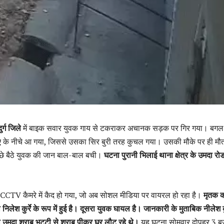
दुर्ग जिले
में बाइक सवार युवक गाय से टकराकर अचानक सड़क पर गिर गया। बगल
िए के नीचे आ गया, जिससे उसका सिर बुरी तरह कुचल गया। उसकी मौके पर ही मौत
ीछे बैठे युवक की जान बाल-बाल बची।
घटना पुरानी भिलाई थाना क्षेत्र के उमदा रो
े CCTV कैमरे में कैद हो गया, जो अब सोशल मीडिया पर वायरल हो रहा है।
मृतक 
िलेश कुर्रे के रूप में हुई है।
दूसरा युवक घायल है। जानकारी के मुताबिक नीलेश कुर
 उमदा शराब भट्टी से शराब पीकर घर लौट रहे थे।
यह घटना सोमवार दोपहर 3 बज