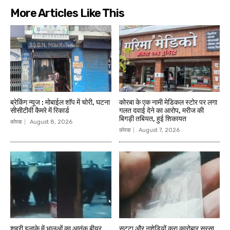
More Articles Like This
ब्रेकिंग न्यूज : मोबाईल शॉप में चोरी, घटना
कोरबा के एक नामी मेडिकल स्टोर पर लगा
सीसीटीवी कैमरे में रिकार्ड
गलत दवाई देने का आरोप, मरीज की
बिगड़ी तबियत, हुई शिकायत
कोरबा
August 8, 2026
कोरबा
August 7, 2026
शहरी इलाके में भालुओं का आतंक बीयर
सट्टा औऱ नशेडिय़ों करा कारोबार सुरसा