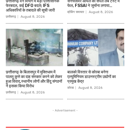
छत्तीसगढ़ वन विभाग में बड़ा प्रशासनिक
सनफ्लावर ऑयल का सैंपल लैब टेस्ट में
फेरबदल, कई DFO बदले; IFS
फेल, FSSAI ने जुर्माना लगाया…
अधिकारियों के तबादले की सूची जारी
ब्रेकिंग समाचार
August 8, 2026
छत्तीसगढ़
August 8, 2026
छत्तीसगढ़ के बिलासपुर में मुक्तिधाम में
बालको विस्तार से कोरबा बनेगा
पालतू कुत्ते का दाह संस्कार करने को लेकर
एल्युमिनियम डाउनस्ट्रीम उद्योगों का
हुआ विवाद,स्थानीय लोगों और हिंदू संगठनों
प्रमुख केंद्र
ने इसका किया विरोध
कोरबा
August 8, 2026
छत्तीसगढ़
August 8, 2026
- Advertisement -