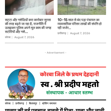
सट्टा औऱ नशेडिय़ों करा कारोबार सुरसा
10–15 साल से बंद पड़ा पंचायत का
की तरह बढ़ते जा रहा है, राजनीति में
व्यावसायिक परिसर लाखों की संपत्ति हो
उलझकर पुलिस अपने मूल काम की जगह
रही जर्जर…
सटोरियों औऱ नशे...
छत्तीसगढ़
August 7, 2026
कोरबा
August 7, 2026
- Advertisement -