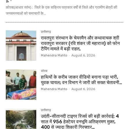
कोरबा(आधार स्तंभ) : जिले के एक सक्रिय पत्रकार वर्षों से जिले और ग्रामीण क्षेत्रों की
जनसमस्याओं को समाचारों के...
छत्तीसगढ़
रावतपुरा संस्थान के चेयरमैन और कथावाचक श्री
रावतपुरा सरकार (रवि शंकर जी महाराज) को फोन
टैपिंग मामले में बड़ी राहत,
Mahendra Mahto
-
August 6, 2026
कोरबा
हाथियों के करीब जाकर वीडियो बनाना पड़ा भारी,
युवक घायल; वन विभाग ने जारी की सख्त चेतावनी…
Mahendra Mahto
-
August 6, 2026
छत्तीसगढ़
उदंती-सीतानदी टाइगर रिजर्व की बड़ी कार्रवाई: 4
साल में 956 हेक्टेयर वनभूमि अतिक्रमण मुक्त,
400 से ज्यादा शिकारी गिरफ्तार…