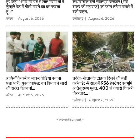
हुए कहा ”अगर मेरे पेट में लात मरोगे तो मैं
कथावाचक श्री रावतपुरा सरकार (रवि
तुम्हारे पेट में गोली मारने का दम रखता
शंकर जी महाराज) को फोन टैपिंग मामले में
हूं।”
बड़ी राहत,
कोरबा
August 6, 2026
छत्तीसगढ़
August 6, 2026
हाथियों के करीब जाकर वीडियो बनाना
उदंती-सीतानदी टाइगर रिजर्व की बड़ी
पड़ा भारी, युवक घायल; वन विभाग ने जारी
कार्रवाई: 4 साल में 956 हेक्टेयर वनभूमि
की सख्त चेतावनी…
अतिक्रमण मुक्त, 400 से ज्यादा शिकारी
गिरफ्तार…
कोरबा
August 6, 2026
छत्तीसगढ़
August 6, 2026
- Advertisement -