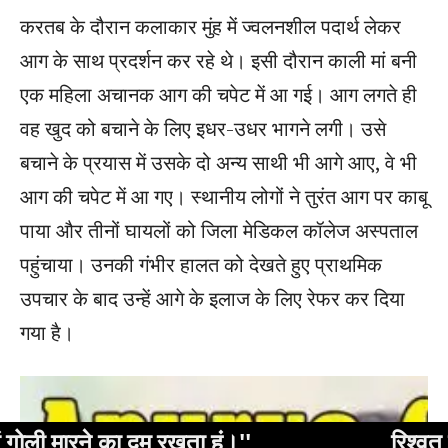
दम रखता हूं।''
रिश्वत लेने के आरोप मे