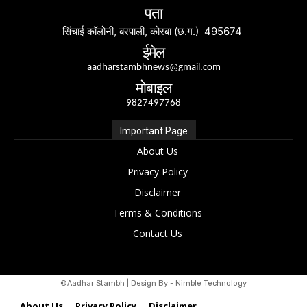
पता
सिंचाई कॉलोनी, बरपाली, कोरबा (छ.ग.) 495674
ईमेल
aadharstambhnews@gmail.com
मोबाइल
9827497768
Important Page
About Us
Privacy Policy
Disclaimer
Terms & Conditions
Contact Us
©Aadhar Stambh | Design By - Nimble Technology
About Us
Privacy Policy
Disclaimer