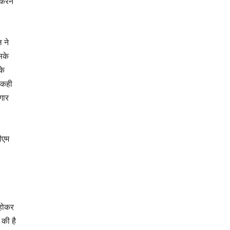
 करने
 ने
सके
के
 कही
गार
डीएम
 होकर
 की है