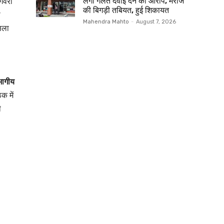
गेवरा
लगा गलत दवाई देने का आरोप, मरीज
की बिगड़ी तबियत, हुई शिकायत
ी
Mahendra Mahto
-
August 7, 2026
सला
भागीय
क में
ी