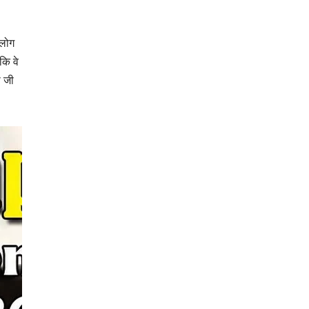
 लोग
कि वे
ी जी