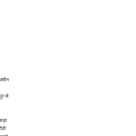
 जमीन
ुर से
कड़ा
ौती