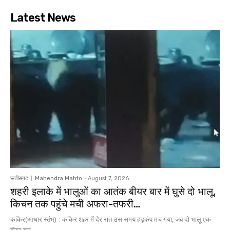
Latest News
छत्तीसगढ़
Mahendra Mahto
-
August 7, 2026
शहरी इलाके में भालुओं का आतंक बीयर बार में घुसे दो भालू,
किचन तक पहुंचे मची अफरा-तफरी…
कांकेर(आधार स्तंभ) : कांकेर शहर में देर रात उस समय हड़कंप मच गया, जब दो भालू एक
बीयर बार...