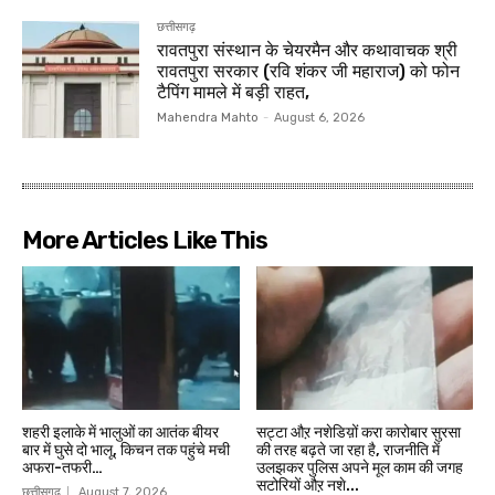
छत्तीसगढ़
रावतपुरा संस्थान के चेयरमैन और कथावाचक श्री
रावतपुरा सरकार (रवि शंकर जी महाराज) को फोन
टैपिंग मामले में बड़ी राहत,
Mahendra Mahto
-
August 6, 2026
More Articles Like This
शहरी इलाके में भालुओं का आतंक बीयर
सट्टा औऱ नशेडिय़ों करा कारोबार सुरसा
बार में घुसे दो भालू, किचन तक पहुंचे मची
की तरह बढ़ते जा रहा है, राजनीति में
अफरा-तफरी…
उलझकर पुलिस अपने मूल काम की जगह
सटोरियों औऱ नशे...
छत्तीसगढ़
August 7, 2026