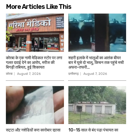
More Articles Like This
कोरबा के एक नामी मेडिकल स्टोर पर लगा
शहरी इलाके में भालुओं का आतंक बीयर
गलत दवाई देने का आरोप, मरीज की
बार में घुसे दो भालू, किचन तक पहुंचे मची
बिगड़ी तबियत, हुई शिकायत
अफरा-तफरी…
कोरबा
August 7, 2026
छत्तीसगढ़
August 7, 2026
सट्टा औऱ नशेडिय़ों करा कारोबार सुरसा
10–15 साल से बंद पड़ा पंचायत का