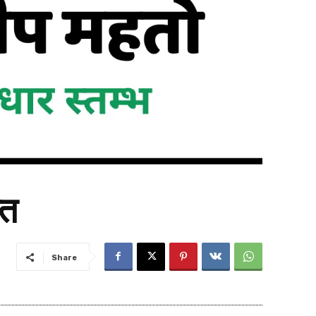
्त
Share