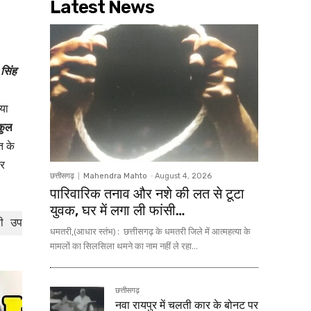
Latest News
सिंह
ाया
कुल
ि के
कर
छत्तीसगढ़
Mahendra Mahto
-
August 4, 2026
पारिवारिक तनाव और नशे की लत से टूटा
युवक, घर में लगा ली फांसी…
उपनिरीक्षक डॉ सुकान्त पांडेय,दीपमाला नागदेव,मुकेश पांडेय,नाराय
धमतरी,(आधार स्तंभ) : छत्तीसगढ़ के धमतरी जिले में आत्महत्या के
मामलों का सिलसिला थमने का नाम नहीं ले रहा...
छत्तीसगढ़
नवा रायपुर में चलती कार के बोनट पर