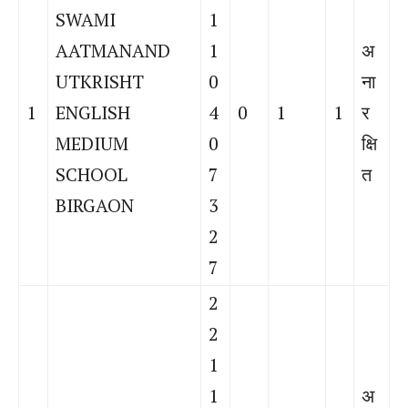
SWAMI
1
AATMANAND
1
अ
UTKRISHT
0
ना
1
ENGLISH
4
0
1
1
र
MEDIUM
0
क्षि
SCHOOL
7
त
BIRGAON
3
2
7
2
2
1
1
अ