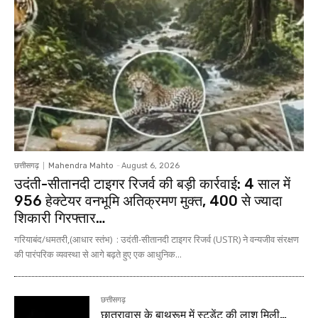
छत्तीसगढ़
Mahendra Mahto
-
August 6, 2026
उदंती-सीतानदी टाइगर रिजर्व की बड़ी कार्रवाई: 4 साल में
956 हेक्टेयर वनभूमि अतिक्रमण मुक्त, 400 से ज्यादा
शिकारी गिरफ्तार…
गरियाबंद/धमतरी,(आधार स्तंभ) : उदंती-सीतानदी टाइगर रिजर्व (USTR) ने वन्यजीव संरक्षण
की पारंपरिक व्यवस्था से आगे बढ़ते हुए एक आधुनिक...
छत्तीसगढ़
छात्रावास के बाथरूम में स्टूडेंट की लाश मिली…