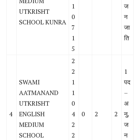
MEDIUM
1
ज
UTKRISHT
0
न
SCHOOL KUNRA
7
जा
1
ति
5
2
2
1
SWAMI
1
पद
AATMANAND
1
–
UTKRISHT
0
अ
4
ENGLISH
4
0
2
2
नु.
MEDIUM
2
ज
SCHOOL
2
न