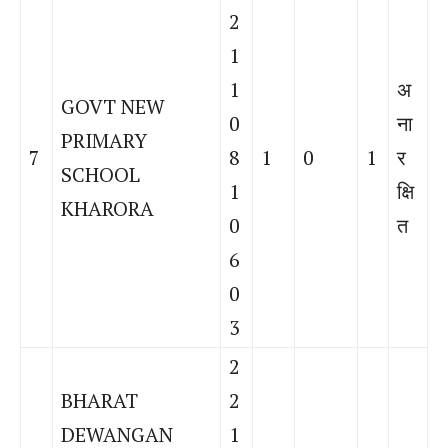
2
1
1
अ
GOVT NEW
0
ना
PRIMARY
7
8
1
0
1
र
SCHOOL
1
क्षि
KHARORA
0
त
6
0
3
2
BHARAT
2
DEWANGAN
1