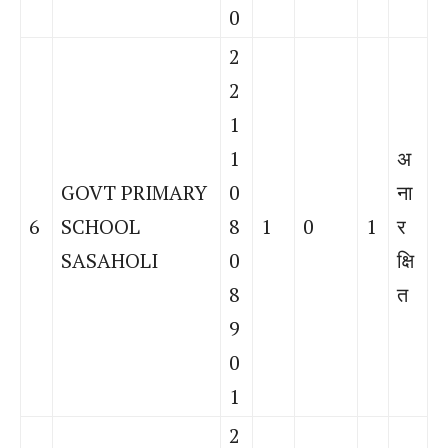
0
2
2
1
1
अ
GOVT PRIMARY
0
ना
6
SCHOOL
8
1
0
1
र
SASAHOLI
0
क्षि
8
त
9
0
1
2