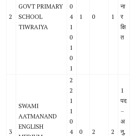
GOVT PRIMARY
0
ना
2
SCHOOL
4
1
0
1
र
TIWRAIYA
1
क्षि
0
त
1
0
1
2
2
1
1
पद
SWAMI
1
–
AATMANAND
0
अ
ENGLISH
3
4
0
2
2
नु.