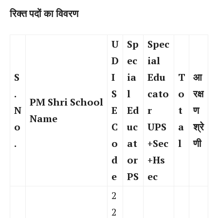
रिक्त पदों का विवरण
U
Sp
Spec
D
ec
ial
S
I
ia
Edu
T
आ
.
S
l
cato
o
रक्ष
PM Shri School
N
E
Ed
r
t
ण
Name
o
C
uc
UPS
a
श्रे
.
o
at
+Sec
l
णी
d
or
+Hs
e
PS
ec
2
2