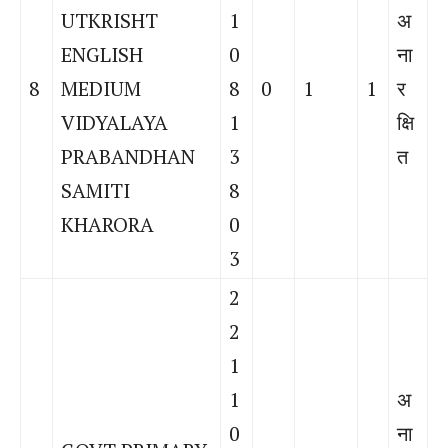
UTKRISHT
1
अ
ENGLISH
0
ना
8
MEDIUM
8
0
1
1
र
VIDYALAYA
1
क्षि
PRABANDHAN
3
त
SAMITI
8
KHARORA
0
3
2
2
1
1
अ
0
ना