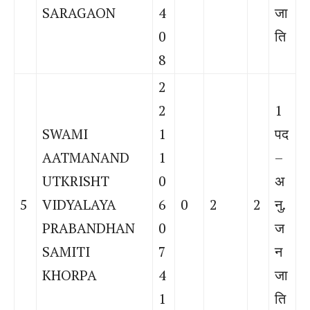
SARAGAON
4
जा
0
ति
8
2
2
1
SWAMI
1
पद
AATMANAND
1
–
UTKRISHT
0
अ
5
VIDYALAYA
6
0
2
2
नु.
PRABANDHAN
0
ज
SAMITI
7
न
KHORPA
4
जा
1
ति