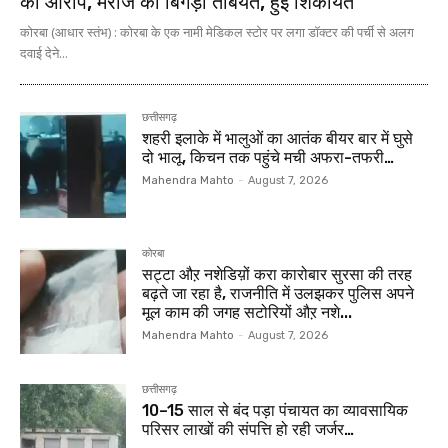
का आरोप, मरीज की बिगड़ी तबियत, हुई शिकायत
कोरबा (आधार स्तंभ) : कोरबा के एक नामी मेडिकल स्टोर पर लगा डॉक्टर की पर्ची से अलग
दवाई देने...
छत्तीसगढ़
शहरी इलाके में भालुओं का आतंक बीयर बार में घुसे
दो भालू, किचन तक पहुंचे मची अफरा-तफरी…
Mahendra Mahto
-
August 7, 2026
कोरबा
सट्टा औऱ नशेडिय़ों करा कारोबार सुरसा की तरह
बढ़ते जा रहा है, राजनीति में उलझकर पुलिस अपने
मूल काम की जगह सटोरियों औऱ नशे...
Mahendra Mahto
-
August 7, 2026
छत्तीसगढ़
10–15 साल से बंद पड़ा पंचायत का व्यावसायिक
परिसर लाखों की संपत्ति हो रही जर्जर…