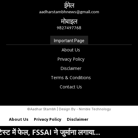
ईमेल
aadharstambhnews@gmail.com
मोबाइल
9827497768
Important Page
About Us
Privacy Policy
Disclaimer
Terms & Conditions
Contact Us
©Aadhar Stambh | Design By - Nimble Technology
About Us
Privacy Policy
Disclaimer
जुर्माना लगाया…
बालको विस्तार से कोरब
Terms & Conditions
Contact Us