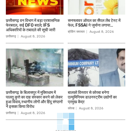
छत्तीसगढ़ वन विभाग में बड़ा प्रशासनिक
सनफ्लावर ऑयल का सैंपल लैब टेस्ट में
फेरबदल, कई DFO बदले; IFS
फेल, FSSAI ने जुर्माना लगाया…
अधिकारियों के तबादले की सूची जारी
ब्रेकिंग समाचार
August 8, 2026
छत्तीसगढ़
August 8, 2026
छत्तीसगढ़ के बिलासपुर में मुक्तिधाम में
बालको विस्तार से कोरबा बनेगा
पालतू कुत्ते का दाह संस्कार करने को लेकर
एल्युमिनियम डाउनस्ट्रीम उद्योगों का
हुआ विवाद,स्थानीय लोगों और हिंदू संगठनों
प्रमुख केंद्र
ने इसका किया विरोध
कोरबा
August 8, 2026
छत्तीसगढ़
August 8, 2026
- Advertisement -