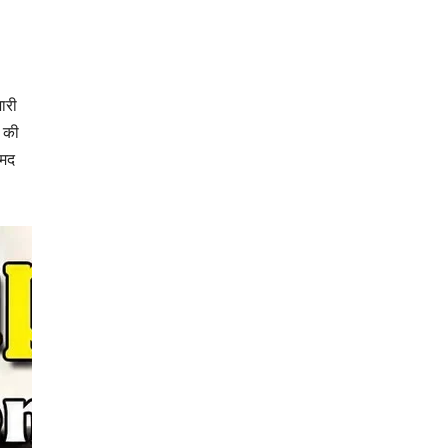
ारी
 की
ामद