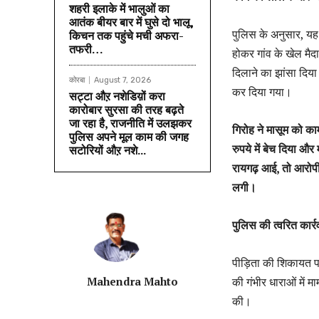
शहरी इलाके में भालुओं का
आतंक बीयर बार में घुसे दो भालू,
पुलिस के अनुसार, य
किचन तक पहुंचे मची अफरा-
तफरी…
होकर गांव के खेल मैद
दिलाने का झांसा दिया
कोरबा
August 7, 2026
कर दिया गया।
सट्टा औऱ नशेडिय़ों करा
कारोबार सुरसा की तरह बढ़ते
जा रहा है, राजनीति में उलझकर
गिरोह ने मासूम को का
पुलिस अपने मूल काम की जगह
रुपये में बेच दिया 
सटोरियों औऱ नशे...
रायगढ़ आई, तो आरोपी
लगी।
पुलिस की त्वरित कार्
पीड़िता की शिकायत 
Mahendra Mahto
की गंभीर धाराओं में म
की।