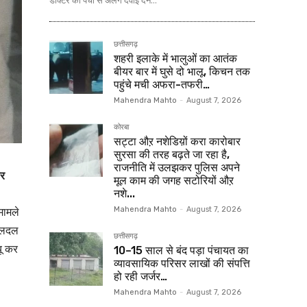
डॉक्टर की पर्ची से अलग दवाई देने...
छत्तीसगढ़
शहरी इलाके में भालुओं का आतंक
बीयर बार में घुसे दो भालू, किचन तक
पहुंचे मची अफरा-तफरी…
Mahendra Mahto
-
August 7, 2026
कोरबा
सट्टा औऱ नशेडिय़ों करा कारोबार
सुरसा की तरह बढ़ते जा रहा है,
राजनीति में उलझकर पुलिस अपने
ार
मूल काम की जगह सटोरियों औऱ
नशे...
मामले
Mahendra Mahto
-
August 7, 2026
 दलदल
छत्तीसगढ़
यू कर
10–15 साल से बंद पड़ा पंचायत का
व्यावसायिक परिसर लाखों की संपत्ति
हो रही जर्जर…
Mahendra Mahto
-
August 7, 2026