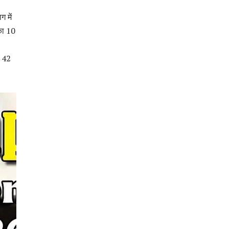
ग में
 का 10
ं 42