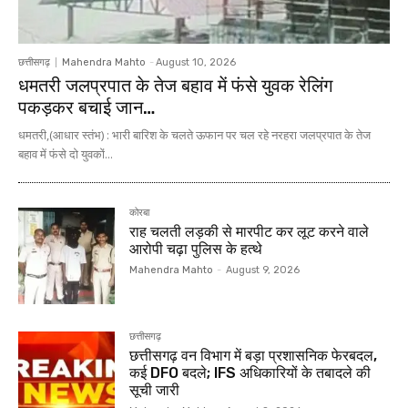
छत्तीसगढ़
Mahendra Mahto
-
August 10, 2026
धमतरी जलप्रपात के तेज बहाव में फंसे युवक रेलिंग
पकड़कर बचाई जान…
धमतरी,(आधार स्तंभ) : भारी बारिश के चलते ऊफान पर चल रहे नरहरा जलप्रपात के तेज
बहाव में फंसे दो युवकों...
कोरबा
राह चलती लड़की से मारपीट कर लूट करने वाले
आरोपी चढ़ा पुलिस के हत्थे
Mahendra Mahto
-
August 9, 2026
छत्तीसगढ़
छत्तीसगढ़ वन विभाग में बड़ा प्रशासनिक फेरबदल,
कई DFO बदले; IFS अधिकारियों के तबादले की
सूची जारी