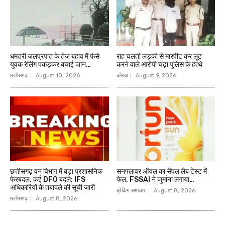
धमतरी जलप्रपात के तेज बहाव में फंसे
राह चलती लड़की से मारपीट कर लूट
युवक रेलिंग पकड़कर बचाई जान…
करने वाले आरोपी चढ़ा पुलिस के हत्थे
छत्तीसगढ़
August 10, 2026
कोरबा
August 9, 2026
छत्तीसगढ़ वन विभाग में बड़ा प्रशासनिक
सनफ्लावर ऑयल का सैंपल लैब टेस्ट में
फेरबदल, कई DFO बदले; IFS
फेल, FSSAI ने जुर्माना लगाया…
अधिकारियों के तबादले की सूची जारी
ब्रेकिंग समाचार
August 8, 2026
छत्तीसगढ़
August 8, 2026