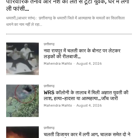
पारिवारिक तनाव और नशे की लत से टूटा युवक, घर में लगा
ली फांसी…
धमतरी,(आधार स्तंभ) : छत्तीसगढ़ के धमतरी जिले में आत्महत्या के मामलों का सिलसिला
थमने का नाम नहीं ले रहा...
छत्तीसगढ़
नवा रायपुर में चलती कार के बोनट पर लेटकर
लड़कों की रीलबाजी…
Mahendra Mahto
-
August 4, 2026
छत्तीसगढ़
WRS कॉलोनी के तालाब में मिली अज्ञात युवती की
लाश, हत्या-हादसा या आत्महत्या…जाँच जारी
Mahendra Mahto
-
August 4, 2026
छत्तीसगढ़
चलती डिजायर कार में लगी आग, चालक समेत दो ने