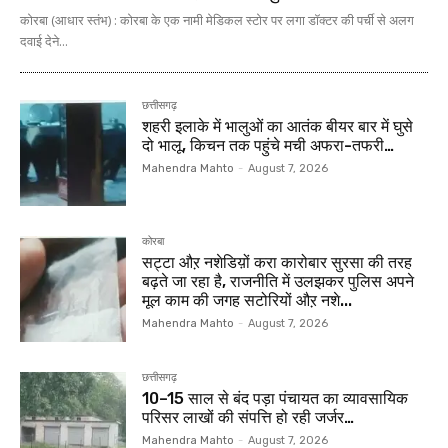
कोरबा (आधार स्तंभ) : कोरबा के एक नामी मेडिकल स्टोर पर लगा डॉक्टर की पर्ची से अलग
दवाई देने...
छत्तीसगढ़
शहरी इलाके में भालुओं का आतंक बीयर बार में घुसे
दो भालू, किचन तक पहुंचे मची अफरा-तफरी…
Mahendra Mahto
-
August 7, 2026
कोरबा
सट्टा औऱ नशेडिय़ों करा कारोबार सुरसा की तरह
बढ़ते जा रहा है, राजनीति में उलझकर पुलिस अपने
मूल काम की जगह सटोरियों औऱ नशे...
Mahendra Mahto
-
August 7, 2026
छत्तीसगढ़
10–15 साल से बंद पड़ा पंचायत का व्यावसायिक
परिसर लाखों की संपत्ति हो रही जर्जर…
Mahendra Mahto
-
August 7, 2026