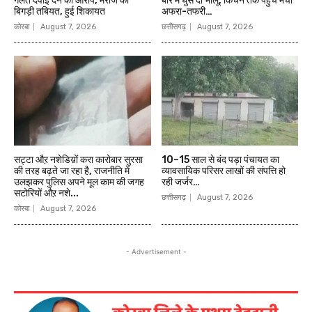
गलत दवाई देने का आरोप, मरीज की
बार में घुसे दो भालू, किचन तक पहुंचे मची
बिगड़ी तबियत, हुई शिकायत
अफरा-तफरी…
कोरबा
August 7, 2026
छत्तीसगढ़
August 7, 2026
सट्टा औऱ नशेडिय़ों करा कारोबार सुरसा
10–15 साल से बंद पड़ा पंचायत का
की तरह बढ़ते जा रहा है, राजनीति में
व्यावसायिक परिसर लाखों की संपत्ति हो
उलझकर पुलिस अपने मूल काम की जगह
रही जर्जर…
सटोरियों औऱ नशे...
छत्तीसगढ़
August 7, 2026
कोरबा
August 7, 2026
- Advertisement -