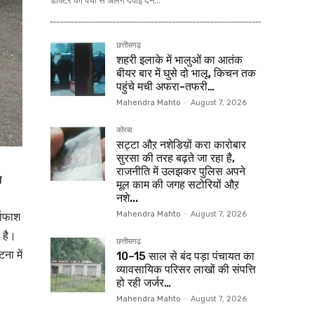
डॉक्टर की पर्ची से अलग दवाई देने...
छत्तीसगढ़
शहरी इलाके में भालुओं का आतंक
बीयर बार में घुसे दो भालू, किचन तक
पहुंचे मची अफरा-तफरी…
Mahendra Mahto
-
August 7, 2026
कोरबा
सट्टा औऱ नशेडिय़ों करा कारोबार
सुरसा की तरह बढ़ते जा रहा है,
राजनीति में उलझकर पुलिस अपने
त
मूल काम की जगह सटोरियों औऱ
नशे...
दाफाश
Mahendra Mahto
-
August 7, 2026
 है।
छत्तीसगढ़
ना में
10–15 साल से बंद पड़ा पंचायत का
व्यावसायिक परिसर लाखों की संपत्ति
हो रही जर्जर…
Mahendra Mahto
-
August 7, 2026