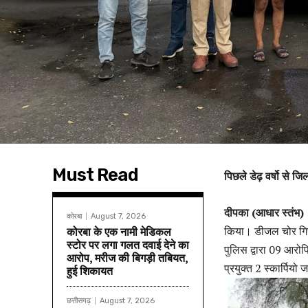
Must Read
पिछले डेढ़ वर्षो से 
दीपका (आधार स्तंभ) 
कोरबा
August 7, 2026
किया। डीजल चोर गिरो
कोरबा के एक नामी मेडिकल
स्टोर पर लगा गलत दवाई देने का
पुलिस द्वारा 09 आरोपि
आरोप, मरीज की बिगड़ी तबियत,
प्रयुक्त 2 स्कार्पियो ज
हुई शिकायत
छत्तीसगढ़
August 7, 2026