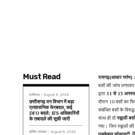
Must Read
रायगढ़(आधार स्तंभ)
बसों की जांच लगातार
द्वारा
11 से 13 अगस्त
छत्तीसगढ़
August 8, 2026
छत्तीसगढ़ वन विभाग में बड़ा
दौरान 10 बसों का फि
प्रशासनिक फेरबदल, कई
संबंधित बसों के विरु
DFO बदले; IFS अधिकारियों
साथ ही दो
स्कूली बस
के तबादले की सूची जारी
गया। जिन स्कूलों की 
ब्रेकिंग समाचार
August 8, 2026
एजुकेशन सोसायटी, डि