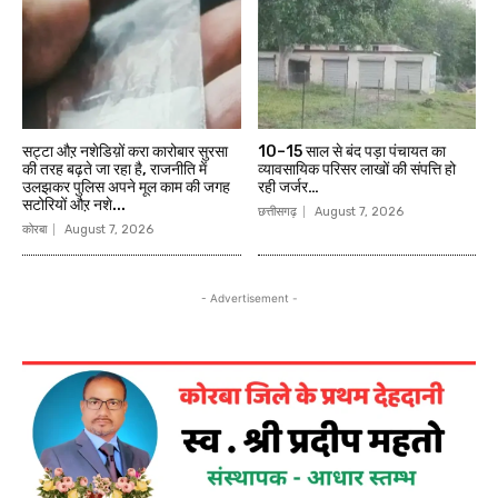
सट्टा औऱ नशेडिय़ों करा कारोबार सुरसा
10–15 साल से बंद पड़ा पंचायत का
की तरह बढ़ते जा रहा है, राजनीति में
व्यावसायिक परिसर लाखों की संपत्ति हो
उलझकर पुलिस अपने मूल काम की जगह
रही जर्जर…
सटोरियों औऱ नशे...
छत्तीसगढ़
August 7, 2026
कोरबा
August 7, 2026
- Advertisement -